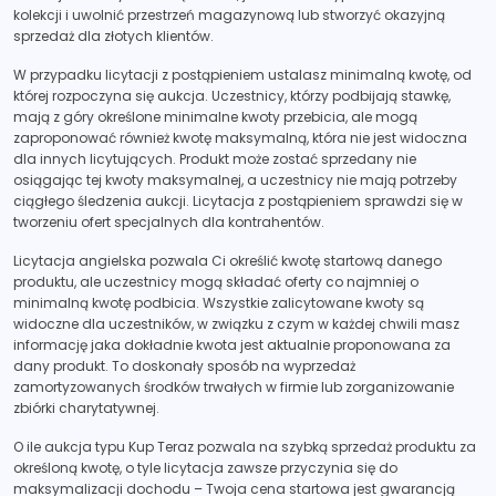
kolekcji i uwolnić przestrzeń magazynową lub stworzyć okazyjną
sprzedaż dla złotych klientów.
W przypadku licytacji z postąpieniem ustalasz minimalną kwotę, od
której rozpoczyna się aukcja. Uczestnicy, którzy podbijają stawkę,
mają z góry określone minimalne kwoty przebicia, ale mogą
zaproponować również kwotę maksymalną, która nie jest widoczna
dla innych licytujących. Produkt może zostać sprzedany nie
osiągając tej kwoty maksymalnej, a uczestnicy nie mają potrzeby
ciągłego śledzenia aukcji. Licytacja z postąpieniem sprawdzi się w
tworzeniu ofert specjalnych dla kontrahentów.
Licytacja angielska pozwala Ci określić kwotę startową danego
produktu, ale uczestnicy mogą składać oferty co najmniej o
minimalną kwotę podbicia. Wszystkie zalicytowane kwoty są
widoczne dla uczestników, w związku z czym w każdej chwili masz
informację jaka dokładnie kwota jest aktualnie proponowana za
dany produkt. To doskonały sposób na wyprzedaż
zamortyzowanych środków trwałych w firmie lub zorganizowanie
zbiórki charytatywnej.
O ile aukcja typu Kup Teraz pozwala na szybką sprzedaż produktu za
określoną kwotę, o tyle licytacja zawsze przyczynia się do
maksymalizacji dochodu – Twoja cena startowa jest gwarancją