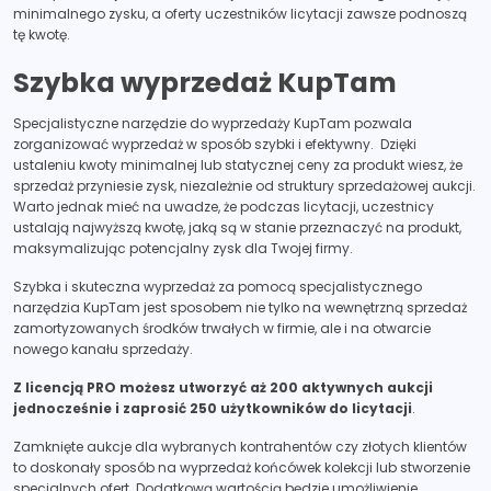
minimalnego zysku, a oferty uczestników licytacji zawsze podnoszą
tę kwotę.
Szybka wyprzedaż KupTam
Specjalistyczne narzędzie do wyprzedaży KupTam pozwala
zorganizować wyprzedaż w sposób szybki i efektywny. Dzięki
ustaleniu kwoty minimalnej lub statycznej ceny za produkt wiesz, że
sprzedaż przyniesie zysk, niezależnie od struktury sprzedażowej aukcji.
Warto jednak mieć na uwadze, że podczas licytacji, uczestnicy
ustalają najwyższą kwotę, jaką są w stanie przeznaczyć na produkt,
maksymalizując potencjalny zysk dla Twojej firmy.
Szybka i skuteczna wyprzedaż za pomocą specjalistycznego
narzędzia KupTam jest sposobem nie tylko na wewnętrzną sprzedaż
zamortyzowanych środków trwałych w firmie, ale i na otwarcie
nowego kanału sprzedaży.
Z licencją PRO możesz utworzyć aż 200 aktywnych aukcji
jednocześnie i zaprosić 250 użytkowników do licytacji
.
Zamknięte aukcje dla wybranych kontrahentów czy złotych klientów
to doskonały sposób na wyprzedaż końcówek kolekcji lub stworzenie
specjalnych ofert. Dodatkową wartością będzie umożliwienie