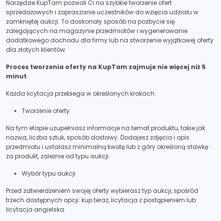
Narzędzie KupTam pozwoli Ci na szybkie tworzenie ofert
sprzedażowych i zapraszanie uczestników do wzięcia udziału w
zamkniętej aukcji. To doskonały sposób na pozbycie się
zalegających na magazynie przedmiotów i wygenerowanie
dodatkowego dochodu dla firmy lub na stworzenie wyjątkowej oferty
dla złotych klientów.
Proces tworzenia oferty na KupTam zajmuje nie więcej niż 5
minut
.
Każda licytacja przebiega w określonych krokach:
Tworzenie oferty
Na tym etapie uzupełniasz informacje na temat produktu, takie jak
nazwa, liczba sztuk, sposób dostawy. Dodajesz zdjęcia i opis
przedmiotu i ustalasz minimalną kwotę lub z góry określoną stawkę
za produkt, zależnie od typu aukcji.
Wybór typu aukcji
Przed zatwierdzeniem swojej oferty wybierasz typ aukcji, spośród
trzech dostępnych opcji: kup teraz, licytacja z postąpieniem lub
licytacja angielska.