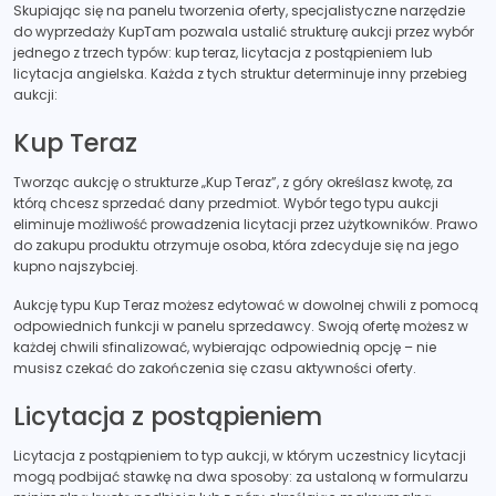
Skupiając się na panelu tworzenia oferty, specjalistyczne narzędzie
do wyprzedaży KupTam pozwala ustalić strukturę aukcji przez wybór
jednego z trzech typów: kup teraz, licytacja z postąpieniem lub
licytacja angielska. Każda z tych struktur determinuje inny przebieg
aukcji:
Kup Teraz
Tworząc aukcję o strukturze „Kup Teraz”, z góry określasz kwotę, za
którą chcesz sprzedać dany przedmiot. Wybór tego typu aukcji
eliminuje możliwość prowadzenia licytacji przez użytkowników. Prawo
do zakupu produktu otrzymuje osoba, która zdecyduje się na jego
kupno najszybciej.
Aukcję typu Kup Teraz możesz edytować w dowolnej chwili z pomocą
odpowiednich funkcji w panelu sprzedawcy. Swoją ofertę możesz w
każdej chwili sfinalizować, wybierając odpowiednią opcję – nie
musisz czekać do zakończenia się czasu aktywności oferty.
Licytacja z postąpieniem
Licytacja z postąpieniem to typ aukcji, w którym uczestnicy licytacji
mogą podbijać stawkę na dwa sposoby: za ustaloną w formularzu