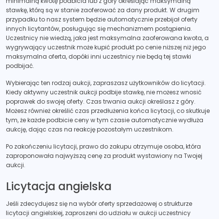
minimalną kwotę podbicia lub z góry określając maksymalną
stawkę, którą są w stanie zaoferować za dany produkt. W drugim
przypadku to nasz system będzie automatycznie przebijał oferty
innych licytantów, posługując się mechanizmem postąpienia.
Uczestnicy nie wiedzą, jaka jest maksymalna zaoferowana kwota, a
wygrywający uczestnik może kupić produkt po cenie niższej niż jego
maksymalna oferta, dopóki inni uczestnicy nie będą tej stawki
podbijać.
Wybierając ten rodzaj aukcji, zapraszasz użytkowników do licytacji.
Kiedy aktywny uczestnik aukcji podbije stawkę, nie możesz wnosić
poprawek do swojej oferty. Czas trwania aukcji określasz z góry.
Możesz również określić czas przedłużenia końca licytacji, co skutkuje
tym, że każde podbicie ceny w tym czasie automatycznie wydłuża
aukcję, dając czas na reakcję pozostałym uczestnikom.
Po zakończeniu licytacji, prawo do zakupu otrzymuje osoba, która
zaproponowała najwyższą cenę za produkt wystawiony na Twojej
aukcji.
Licytacja angielska
Jeśli zdecydujesz się na wybór oferty sprzedażowej o strukturze
licytacji angielskiej, zaproszeni do udziału w aukcji uczestnicy