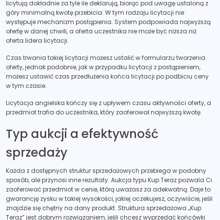
licytują dokładnie za tyle ile deklarują, biorąc pod uwagę ustaloną z
góry minimalną kwotę przebicia. W tym rodzaju licytacji nie
występuje mechanizm postąpienia. System podpowiada najwyższą
ofertę w danej chwili, a oferta uczestnika nie może być niższa niż
oferta lidera licytacji.
Czas trwania takiej licytacji możesz ustalić w formularzu tworzenia
oferty, jednak podobnie, jak w przypadku licytacji z postąpieniem,
możesz ustawić czas przedłużenia końca licytacji po podbiciu ceny
w tym czasie.
Licytacja angielska kończy się z upływem czasu aktywności oferty, a
przedmiot trafia do uczestnika, który zaoferował najwyższą kwotę.
Typ aukcji a efektywność
sprzedaży
Każda z dostępnych struktur sprzedażowych przebiega w podobny
sposób, ale przynosi inne rezultaty. Aukcja typu Kup Teraz pozwala Ci
zaoferować przedmiot w cenie, którą uważasz za adekwatną. Daje to
gwarancję zysku w takiej wysokości, jakiej oczekujesz, oczywiście, jeśli
znajdzie się chętny na dany produkt. Struktura sprzedażowa „Kup
Teraz” jest dobrym rozwiązaniem, jeśli chcesz wyprzedać końcówki