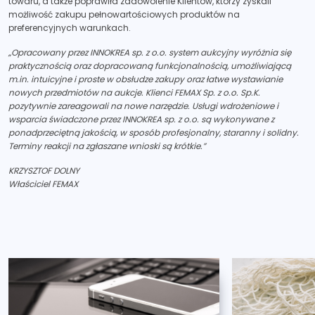
towaru, a także poprawiła zadowolenie Klientów, którzy zyskali
możliwość zakupu pełnowartościowych produktów na
preferencyjnych warunkach.
„Opracowany przez INNOKREA sp. z o.o. system aukcyjny wyróżnia się
praktycznością oraz dopracowaną funkcjonalnością, umożliwiającą
m.in. intuicyjne i proste w obsłudze zakupy oraz łatwe wystawianie
nowych przedmiotów na aukcje. Klienci FEMAX Sp. z o.o. Sp.K.
pozytywnie zareagowali na nowe narzędzie. Usługi wdrożeniowe i
wsparcia świadczone przez INNOKREA sp. z o.o. są wykonywane z
ponadprzeciętną jakością, w sposób profesjonalny, staranny i solidny.
Terminy reakcji na zgłaszane wnioski są krótkie.”
KRZYSZTOF DOLNY
Właściciel FEMAX